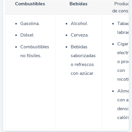
Combustibles
Bebidas
Product
de cons
Gasolina.
Alcohol.
Tabac
labrad
Diésel.
Cerveza.
Cigarr
Combustibles
Bebidas
electr
no fósiles.
saborizadas
o prod
o refrescos
con
con azúcar.
nicotin
Alimen
con alt
densid
calóric