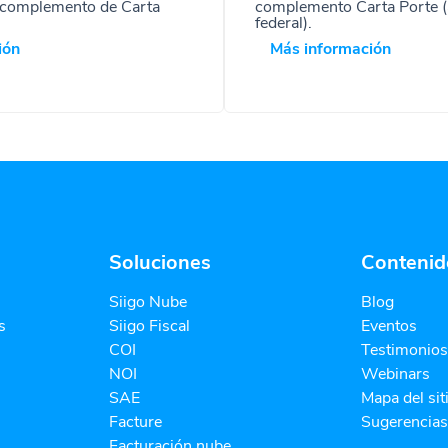
 complemento de Carta
complemento Carta Porte (
federal).
ión
Más información
Soluciones
Contenid
Siigo Nube
Blog
s
Siigo Fiscal
Eventos
COI
Testimonios
NOI
Webinars
SAE
Mapa del sit
Facture
Sugerencias
Facturación nube