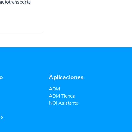
autotransporte
o
Aplicaciones
ADM
ADM Tienda
NOI Asistente
io