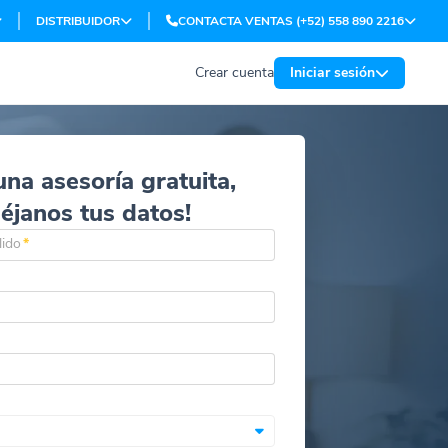
DISTRIBUIDOR
CONTACTA VENTAS (+52) 558 890 2216
Crear cuenta
Iniciar sesión
una asesoría gratuita,
déjanos tus datos!
lido
*