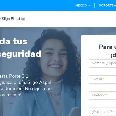
MEXICO
SOPORTE
 Siigo Fiscal 🆕
da tus
Para 
seguridad
¡
Nombre y Apel
arta Porte 3.1,
E-mail
*
stica al día. Siigo Aspel
 facturación. No dejes que
hoy mismo!
Teléfono
*
¿Quién eres?
*