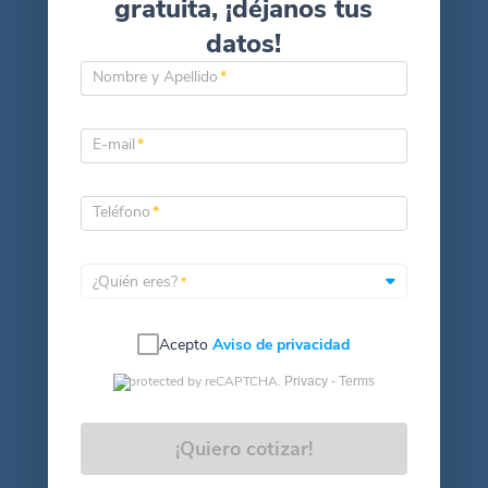
gratuita, ¡déjanos tus
datos!
Nombre y Apellido
*
E-mail
*
Teléfono
*
¿Quién eres?
*
Acepto
Aviso de privacidad
protected by reCAPTCHA.
Privacy -
Terms
¡Quiero cotizar!