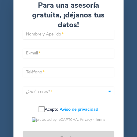
Para una asesoría
gratuita, ¡déjanos tus
datos!
Nombre y Apellido
*
E-mail
*
Teléfono
*
¿Quién eres?
*
Acepto
Aviso de privacidad
protected by reCAPTCHA.
Privacy -
Terms