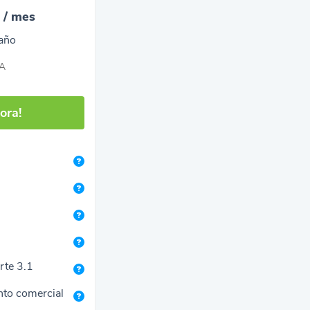
7
/ mes
año
VA
ora!
rte 3.1
nto comercial