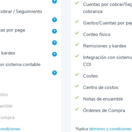
Cuentas por cobrar/Se
cobrar / Seguimiento
cobranza
Gastos/Cuentas por pa
as por paga
Conteo físico
Remisiones y kardex
 kardex
Integración con sistem
on sistema contable
COI
Costeo
Centro de costos
stos
Notas de ensamble
samble
Órdenes de Compra
Compra
condiciones
*Aplica
términos y condiciones