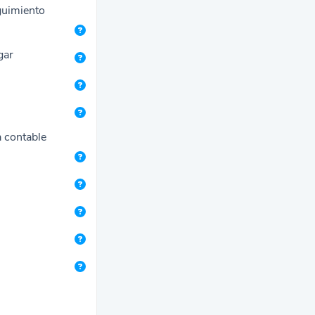
guimiento
gar
a contable