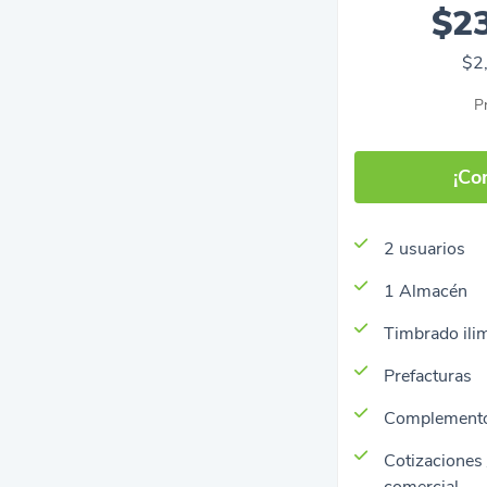
$2
$2
P
¡Co
2 usuarios
1 Almacén
Timbrado ili
Prefacturas
Complemento
Cotizaciones