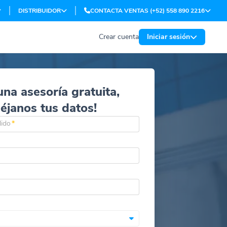
DISTRIBUIDOR
CONTACTA VENTAS (+52) 558 890 2216
Crear cuenta
Iniciar sesión
una asesoría gratuita,
déjanos tus datos!
lido
*