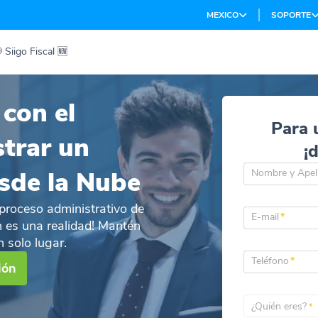
MEXICO
SOPORTE
 Siigo Fiscal 🆕
 con el
Para 
trar un
¡
sde la Nube
Nombre y Apel
 proceso administrativo de
E-mail
*
 es una realidad! Mantén
n solo lugar.
Teléfono
*
ión
¿Quién eres?
*