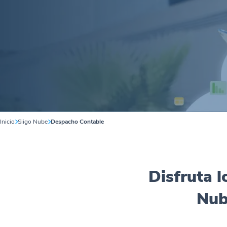
Inicio
Siigo Nube
Despacho Contable
Disfruta l
Nub