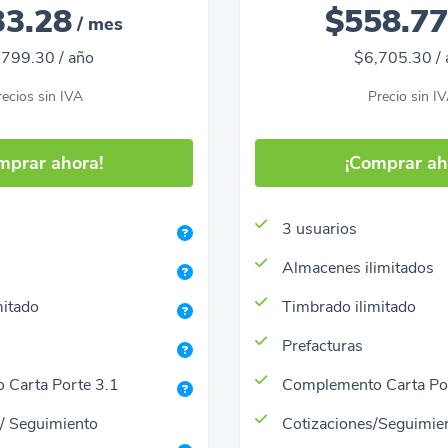
33.28
$558.7
/ mes
,799.30
/
año
$6,705.30
/
recios sin IVA
Precio sin I
mprar ahora!
¡Comprar ah
3 usuarios
Almacenes ilimitados
mitado
Timbrado ilimitado
Prefacturas
 Carta Porte 3.1
Complemento Carta Po
 / Seguimiento
Cotizaciones/Seguimie