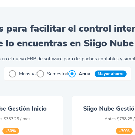
 para facilitar el control int
e lo encuentras en Siigo Nube
ia en el nuevo ERP de software para despachos contables y simpl
Mensual
Semestral
Anual
Mayor ahorro
be Gestión Inicio
Siigo Nube Gesti
es
$333.25
/ mes
Antes
$798.25
/
-30%
-30%