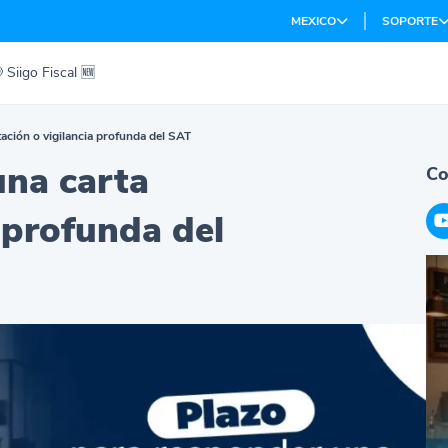
MEXICO
SOPORTE
 Siigo Fiscal 🆕
tación o vigilancia profunda del SAT
una carta
Co
a profunda del