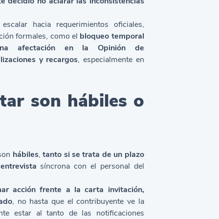
 decidió no aclarar las inconsistencias
scalar hacia requerimientos oficiales,
zación formales, como el
bloqueo temporal
 una afectación en la
Opinión de
alizaciones y recargos
, especialmente en
tar son hábiles o
 son
hábiles
,
tanto si se trata de un plazo
entrevista
síncrona con el personal del
r acción frente a la carta invitación,
cado
, no hasta que el contribuyente ve la
e estar al tanto de las notificaciones