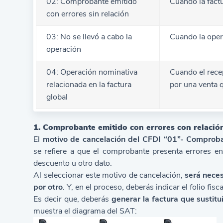
02: Comprobante emitido
Cuando la factu
con errores sin relación
03: No se llevó a cabo la
Cuando la oper
operación
04: Operación nominativa
Cuando el rece
relacionada en la factura
por una venta q
global
1. Comprobante emitido con errores con relació
El
motivo de cancelación del CFDI “01”- Comproban
se refiere a que el comprobante presenta errores en 
descuento u otro dato.
Al seleccionar este motivo de cancelación,
será neces
por otro
. Y, en el proceso, deberás indicar el folio fi
Es decir que, deberás
generar la factura que sustitu
muestra el diagrama del SAT: