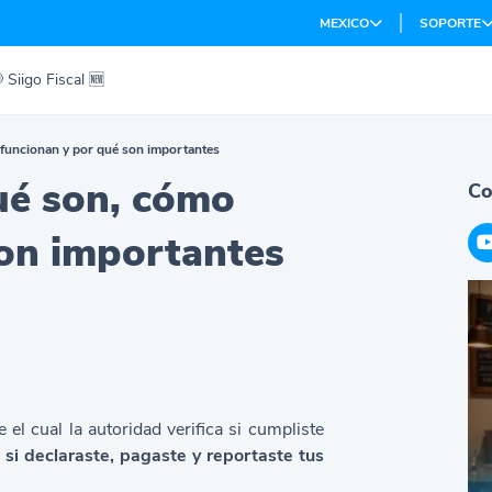
MEXICO
SOPORTE
 Siigo Fiscal 🆕
 funcionan y por qué son importantes
ué son, cómo
Co
on importantes
el cual la autoridad verifica si cumpliste
,
si declaraste, pagaste y reportaste tus