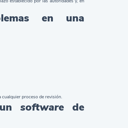
azo establecido por las autoridades y, en
blemas en una
s
 cualquier proceso de revisión.
e un
software
de