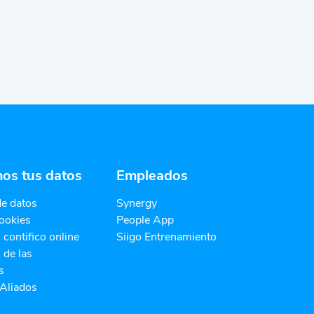
os tus datos
Empleados
de datos
Synergy
cookies
People App
contifico online
Siigo Entrenamiento
 de las
s
Aliados