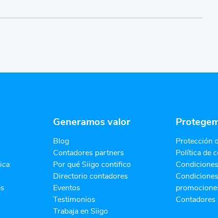
Generamos valor
Protegem
Blog
Protección 
Contadores partners
Política de 
ica
Por qué Siigo contifico
Condiciones 
Directorio contadores
Condiciones
es
Eventos
promocione
Testimonios
Contadores 
Trabaja en Siigo