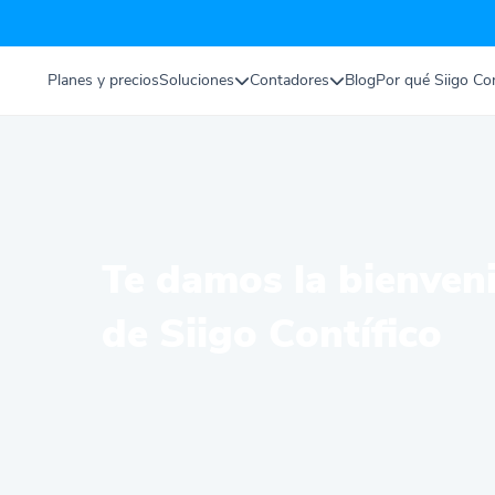
Planes y precios
Soluciones
Contadores
Blog
Por qué Siigo Con
Te damos la bienveni
de Siigo Contífico