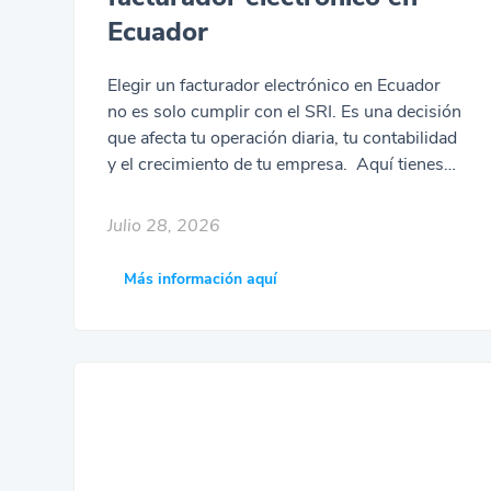
Ecuador
Elegir un facturador electrónico en Ecuador
no es solo cumplir con el SRI. Es una decisión
que afecta tu operación diaria, tu contabilidad
y el crecimiento de tu empresa. Aquí tienes
una guía práctica para comparar opciones y
tomar una buena decisión. Facturador
Julio 28, 2026
electrónico en Ecuador: nube vs on-premise
La primera gran decisión al elegir un sistema
Más información aquí
de facturación electrónica es el modelo:
nube o on-premise (instalado en tus propios
servidores). Facturador electrónico en la
nube Facturador electrónico on-premise
Alojamiento Servidores del proveedor
Servidores propios de tu empresa Acceso
Navegador o app, desde cualquier lugar
Limitado a tu red interna Actualizaciones SRI