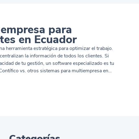
iempresa para
tes en Ecuador
 herramienta estratégica para optimizar el trabajo.
entralizan la información de todos los clientes. Si
cidad de tu gestión, un software especializado es tu
 Contífico vs. otros sistemas para multiempresa en
o clave. Qué resuelve cada opción para contadores
dor, sabes que, el mayor reto del trabajo no es llevar
mplir ante el SRI y gestionar el tiempo gestionando
Siigo Contífico se presenta como un sistema contable
estión multiempresa desde una
ia. Facturación electrónica con firma electrónica y
dulos de contabilidad, impuestos y reportes
Categorías