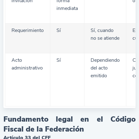
invitación
forma
ori
inmediata
Requerimiento
Sí
Sí, cuando
Exi
no se atiende
cu
Acto
Sí
Dependiendo
Cr
administrativo
del acto
jur
emitido
co
Fundamento legal en el Código
Fiscal de la Federación
Artículo 33 del CFF