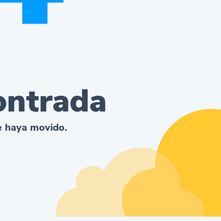
ontrada
se haya movido.