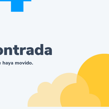
ontrada
se haya movido.