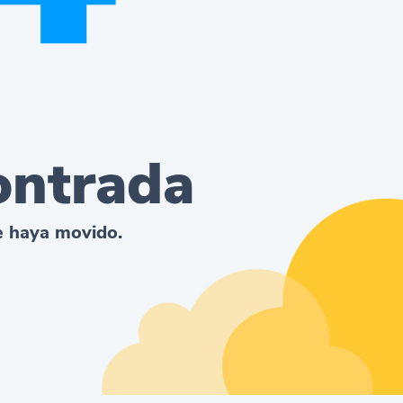
ontrada
se haya movido.