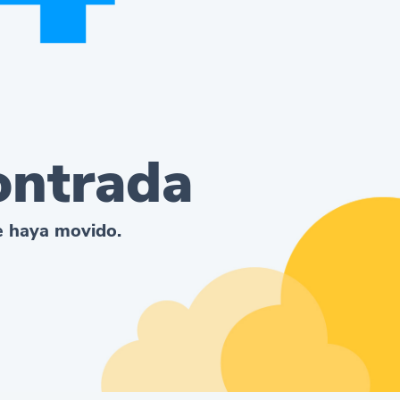
ontrada
se haya movido.