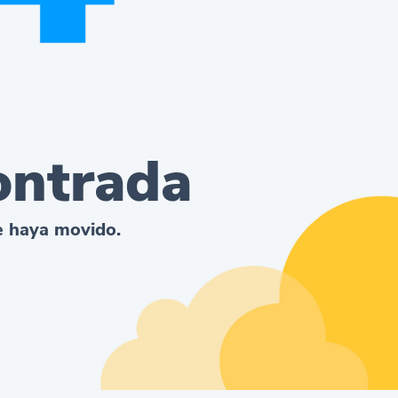
ontrada
se haya movido.